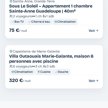
Appartement
Sainte-Anne, Grande-Terre
Sous Le Soleil – Appartement 1 chambre
Sainte-Anne Guadeloupe | 40m²
2 voyageurs
1 ch.
1 sdb
Box TV
Citerne d 'eau
Climatisation
75 €
Voir
/ nuit
Maison Villa
Capesterre-de-Marie-Galante
Villa Outaouais Marie-Galante, maison 6
personnes avec piscine
6 voyageurs
3 ch.
3 sdb
Climatisation
Cuisine
Douche
320 €
Voir
/ nuit