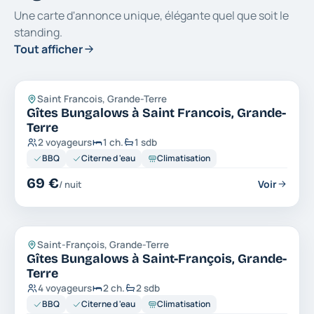
Une carte d'annonce unique, élégante quel que soit le
standing.
Tout afficher
Gîtes Bungalows
Nouveau
Saint Francois, Grande-Terre
Gîtes Bungalows à Saint Francois, Grande-
Terre
2 voyageurs
1 ch.
1 sdb
BBQ
Citerne d 'eau
Climatisation
69 €
Voir
/ nuit
Gîtes Bungalows
Nouveau
Saint-François, Grande-Terre
Gîtes Bungalows à Saint-François, Grande-
Terre
4 voyageurs
2 ch.
2 sdb
BBQ
Citerne d 'eau
Climatisation