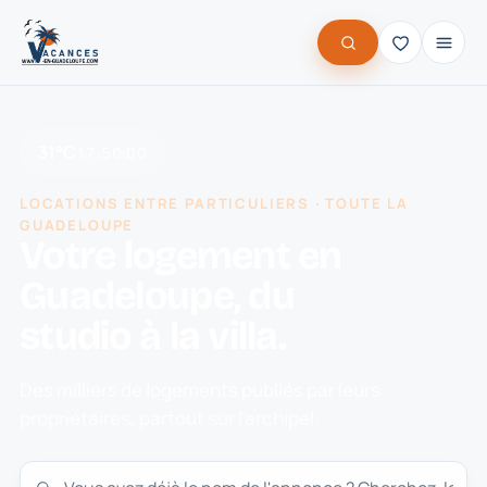
31°C
17:50:01
LOCATIONS ENTRE PARTICULIERS · TOUTE LA
GUADELOUPE
Votre logement en
Guadeloupe, du
studio à la villa.
Des milliers de logements publiés par leurs
propriétaires, partout sur l'archipel.