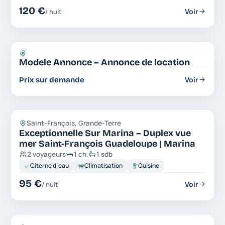
120 €
Voir
/ nuit
Logement
Modele Annonce – Annonce de location
Voir
Prix sur demande
Appartement
Saint-François, Grande-Terre
Exceptionnelle Sur Marina – Duplex vue
mer Saint-François Guadeloupe | Marina
2 voyageurs
1 ch.
1 sdb
Citerne d 'eau
Climatisation
Cuisine
95 €
Voir
/ nuit